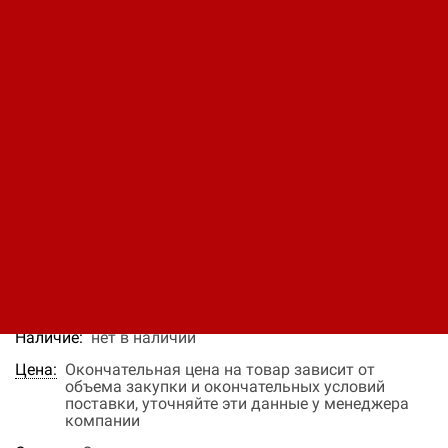
RI100M-P220K0-4+IP00
Код: 12370091152
Производитель:
Русэлком
937 400 ₽
В заявку
Быстрый заказ
Наличие:
нет в наличии
Цена:
Окончательная цена на товар зависит от
объема закупки и окончательных условий
поставки, уточняйте эти данные у менеджера
компании