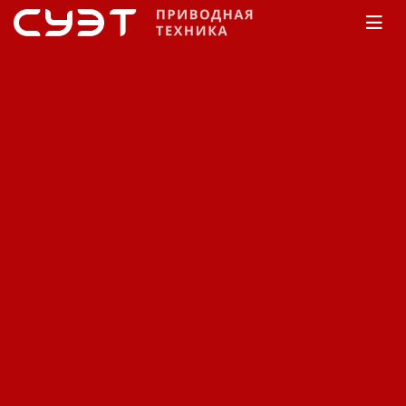
Главная
КАТАЛОГ
Масло трансмиссионное
Total
Для легковых автомобилей
Для легковых
автомобилей
Сортировка:
По наименованию
Сначала недорогие
Сначала дорогие