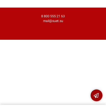
8 800 555 21 63
mail@suet.su
×
Не нашли что искали?
Отправьте заявку и мы
поможем Вам с
выбором!