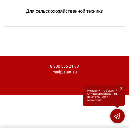
Для сельскохозяйственной техники
8 800 555 21 63
mail@suet.su
×
Не нашли что искали?
Отправьте заявку и мы
поможем Вам с
выбором!