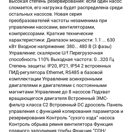
высокая степень резервирования: если один насос
сломается, его нагрузка будет распределена среди
остальных насосов. Новая серия
преобразователей частоты незаменима при
управлении насосами, вентиляторами,
компрессорами. Краткие технические
характеристики: Диапазон мощности: 1.1 ... 630
кВт Входное напряжение: 380... 480 В (3 фазы)
Управление: скалярное U/f Перегрузочная
способность 110% Выходная частота: 0...320 Гц
Степень защиты: IP20, IP21, IP54 2 встроенных
ПИД-регулятора Ethernet, RS485 в базовой
комплектации Управление асинхронными
двигателями и двигателями с постоянными
магнитами Управление до 8 насосов Подхват
вращающегося двигателя Встроенный ЭМС-
фильтр класса С2 Встроенный DC дроссель Панель
управления с функцией копирования параметров и
резервирования Контроль “сухого хода” насоса
Контроль обрыва ремня вентилятора Функция
плавного заполнения трубы Функция “СОН/