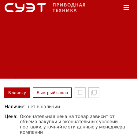
Главная
КАТАЛОГ
Частотные преобразователи
Русэлком
RI100P-P75K0-4+IP00
Код: 12370090961
Производитель:
Русэлком
176 800 ₽
В заявку
Быстрый заказ
Наличие:
нет в наличии
Цена:
Окончательная цена на товар зависит от
объема закупки и окончательных условий
поставки, уточняйте эти данные у менеджера
компании