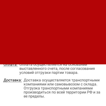
Код: 12370375563
Производитель:
INVT
Цена по запросу
В заявку
Быстрый заказ
Наличие:
нет в наличии
Цена:
Окончательная цена на товар зависит от
объема закупки и окончательных условий
поставки, уточняйте эти данные у менеджера
компании
Оплата:
Оплата осуществляется на основании
выставленного счета, после согласования
условий отгрузки партии товара.
Доставка:
Доставка осуществляется транспортными
компаниями или самовывозом с склада.
Отгрузка транспортными компаниями
производиться по всей территории РФ и за
ее пределы.