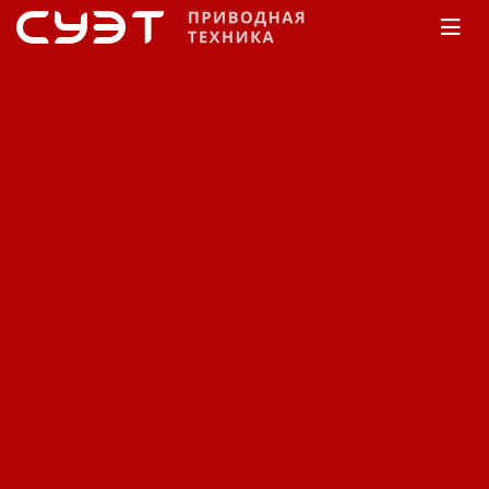
Главная
КАТАЛОГ
Частотные преобразователи
INVT
CHV 160A
Преобразователи частоты
INVT CHV160A-300-4 для
насосов