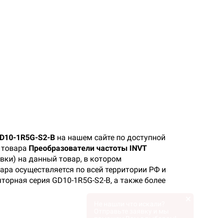
GD10-1R5G-S2-B
на нашем сайте по доступной
е товара
Преобразователи частоты INVT
вки) на данный товар, в котором
ара осуществляется по всей территории РФ и
торная серия GD10-1R5G-S2-B, а также более
×
Не нашли что искали?
Отправьте заявку и мы