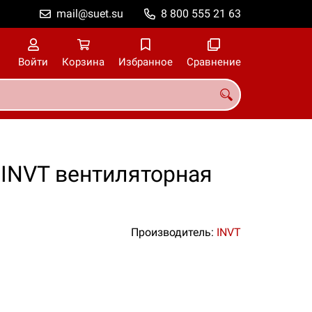
mail@suet.su
8 800 555 21 63
Войти
Корзина
Избранное
Сравнение
 INVT вентиляторная
Производитель:
INVT