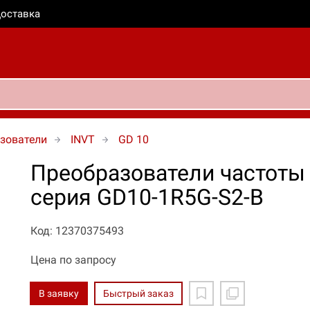
оставка
зователи
INVT
GD 10
Преобразователи частоты
серия GD10-1R5G-S2-B
Код: 12370375493
Цена по запросу
В заявку
Быстрый заказ