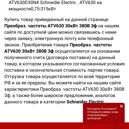
ATV630D30N4 Schneider Electric . ATV630 на
мощности0,75-315кВт
Купить товар приведенный на данной странице:
Преобраз. частоты ATV630 30кВт 380В 3ф
на нашем
сайте по доступной цене можно связавшись с нами
через заявку, электронную почту или телефонный
звонок. Приобретение товара
Преобраз. частоты
ATV630 30кВт 380В 3ф
осущетсвляется на основании
полученного счета (договора поставки) на данный
товар, в котором указываются согласованные условия
поставки и окончательная стоимость партии товара.
Отгрузка товара осуществляется по всей территории
РФ и за ее пределы. Вы можете найти на нашем сайте
характеристики Преобраз. частоты ATV630 30кВт 380В
3ф, а также более широкое предложение, аналогов
данного товара в категории
Schneider Electric
.
×
Не нашли что искали?
Отправьте заявку и мы
поможем Вам с
выбором!