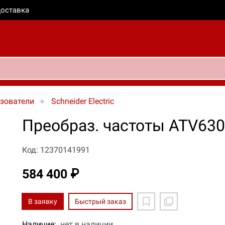
оставка
зователи
Schneider Electric
Преобраз. частоты ATV630
Код: 12370141991
584 400 ₽
В заявку
Быстрый заказ
Наличие:
нет в наличии