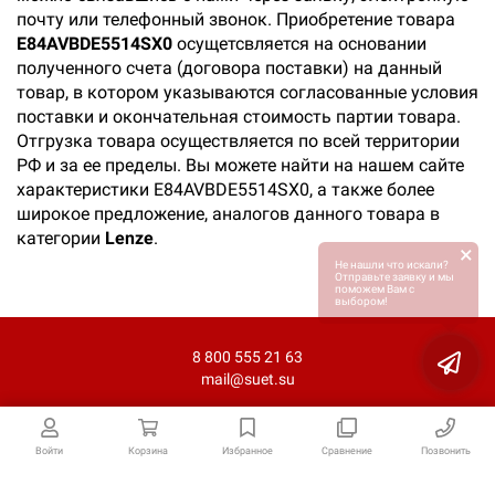
почту или телефонный звонок. Приобретение товара
E84AVBDE5514SX0
осущетсвляется на основании
полученного счета (договора поставки) на данный
товар, в котором указываются согласованные условия
поставки и окончательная стоимость партии товара.
Отгрузка товара осуществляется по всей территории
РФ и за ее пределы. Вы можете найти на нашем сайте
характеристики E84AVBDE5514SX0, а также более
широкое предложение, аналогов данного товара в
категории
Lenze
.
×
Не нашли что искали?
Отправьте заявку и мы
поможем Вам с
выбором!
8 800 555 21 63
mail@suet.su
Войти
Корзина
Избранное
Сравнение
Позвонить