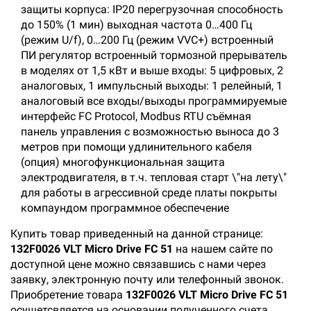
защиты корпуса: IP20 перегрузочная способность
до 150% (1 мин) выходная частота 0…400 Гц
(режим U/f), 0…200 Гц (режим VVC+) встроенный
ПИ регулятор встроенный тормозной прерыватель
в моделях от 1,5 кВт и выше входы: 5 цифровых, 2
аналоговых, 1 импульсный выходы: 1 релейный, 1
аналоговый все входы/выходы программируемые
интерфейс FC Protocol, Modbus RTU съёмная
панель управления с возможностью выноса до 3
метров при помощи удлинительного кабеля
(опция) многофункциональная защита
электродвигателя, в т.ч. тепловая старт \"на лету\"
для работы в агрессивной среде платы покрыты
компаундом программное обеспечение
Купить товар приведенный на данной странице:
132F0026 VLT Micro Drive FC 51
на нашем сайте по
доступной цене можно связавшись с нами через
заявку, электронную почту или телефонный звонок.
Приобретение товара
132F0026 VLT Micro Drive FC 51
осущетсвляется на основании полученного счета