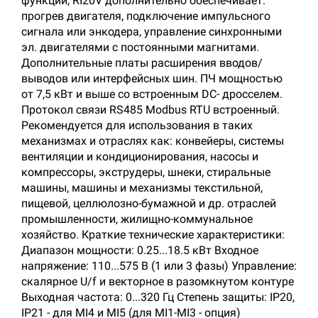
функций, RI20V дополнительно обеспечивает:
прогрев двигателя, подключение импульсного
сигнала или энкодера, управление синхронными
эл. двигателями с постоянными магнитами.
Дополнительные платы расширения вводов/
выводов или интерфейсных шин. ПЧ мощностью
от 7,5 кВт и выше со встроенным DC- дросселем.
Протокол связи RS485 Modbus RTU встроенный.
Рекомендуется для использования в таких
механизмах и отраслях как: конвейеры, системы
вентиляции и кондиционирования, насосы и
компрессоры, экструдеры, шнеки, стиральные
машины, машины и механизмы текстильной,
пищевой, целлюлозно-бумажной и др. отраслей
промышленности, жилищно-коммунальное
хозяйство. Краткие технические характеристики:
Диапазон мощности: 0.25...18.5 кВт Входное
напряжение: 110...575 В (1 или 3 фазы) Управление:
скалярное U/f и векторное в разомкнутом контуре
Выходная частота: 0...320 Гц Степень защиты: IP20,
IP21 - для MI4 и MI5 (для MI1-MI3 - опция)