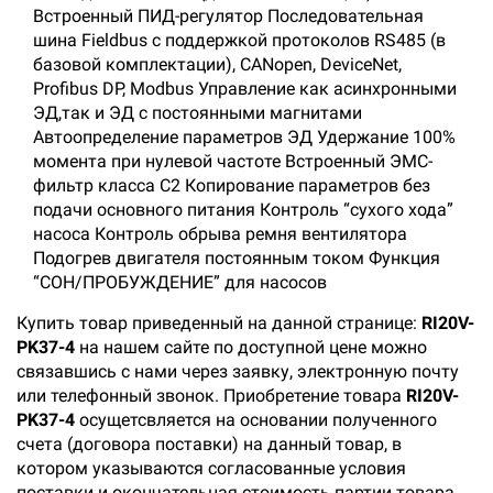
Встроенный ПИД-регулятор Последовательная
шина Fieldbus с поддержкой протоколов RS485 (в
базовой комплектации), CANopen, DeviceNet,
Profibus DP, Modbus Управление как асинхронными
ЭД,так и ЭД с постоянными магнитами
Автоопределение параметров ЭД Удержание 100%
момента при нулевой частоте Встроенный ЭМС-
фильтр класса С2 Копирование параметров без
подачи основного питания Контроль “сухого хода”
насоса Контроль обрыва ремня вентилятора
Подогрев двигателя постоянным током Функция
“СОН/ПРОБУЖДЕНИЕ” для насосов
Купить товар приведенный на данной странице:
RI20V-
PK37-4
на нашем сайте по доступной цене можно
связавшись с нами через заявку, электронную почту
или телефонный звонок. Приобретение товара
RI20V-
PK37-4
осущетсвляется на основании полученного
счета (договора поставки) на данный товар, в
котором указываются согласованные условия
поставки и окончательная стоимость партии товара.